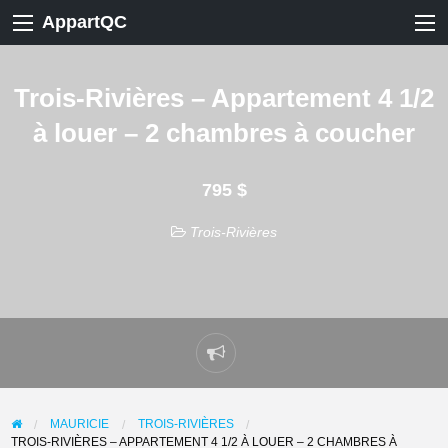
AppartQC
Trois-Rivières – Appartement 4 1/2
à louer – 2 chambres à coucher
795 $
Trois-Rivières
Signaler
un
problème
MAURICIE
TROIS-RIVIÈRES
TROIS-RIVIÈRES – APPARTEMENT 4 1/2 À LOUER – 2 CHAMBRES À