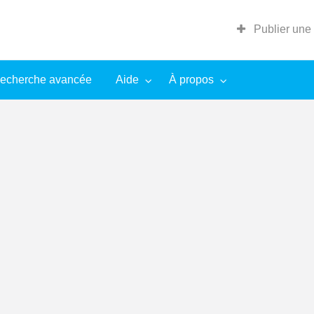
Publier une
echerche avancée
Aide
À propos