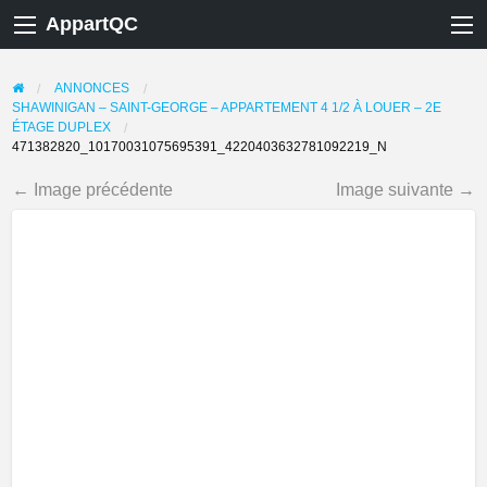
AppartQC
ANNONCES
SHAWINIGAN – SAINT-GEORGE – APPARTEMENT 4 1/2 À LOUER – 2E
ÉTAGE DUPLEX
471382820_10170031075695391_4220403632781092219_N
← Image précédente
Image suivante →