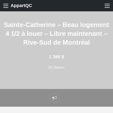
AppartQC
Sainte-Catherine – Beau logement
4 1/2 à louer – Libre maintenant –
Rive-Sud de Montréal
1 380 $
Delson
Signaler
un