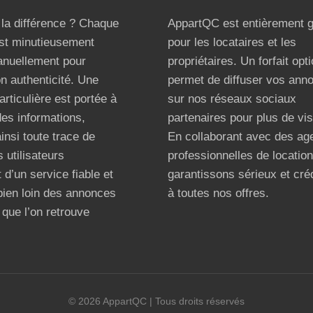
t la différence ? Chaque
AppartQC est entièrement g
st minutieusement
pour les locataires et les
anuellement pour
propriétaires. Un forfait opt
on authenticité. Une
permet de diffuser vos ann
articulière est portée à
sur nos réseaux sociaux
 des informations,
partenaires pour plus de visi
ainsi toute trace de
En collaborant avec des ag
 utilisateurs
professionnelles de locatio
 d’un service fiable et
garantissons sérieux et créd
bien loin des annonces
à toutes nos offres.
que l’on retrouve
©
2026
AppartQC
| Tous droits réservés