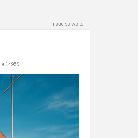
Image suivante →
lle 1495$