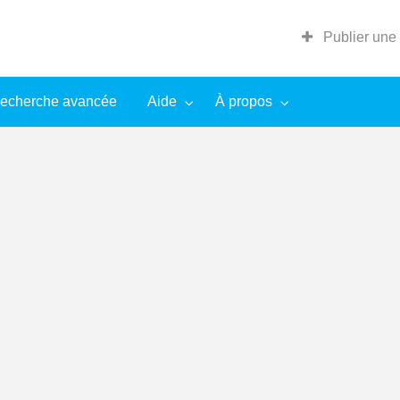
Publier une
echerche avancée
Aide
À propos