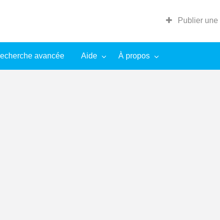
Publier une
echerche avancée
Aide
À propos