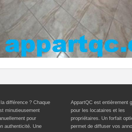
t la différence ? Chaque
AppartQC est entièrement g
st minutieusement
pour les locataires et les
anuellement pour
propriétaires. Un forfait opt
on authenticité. Une
permet de diffuser vos ann