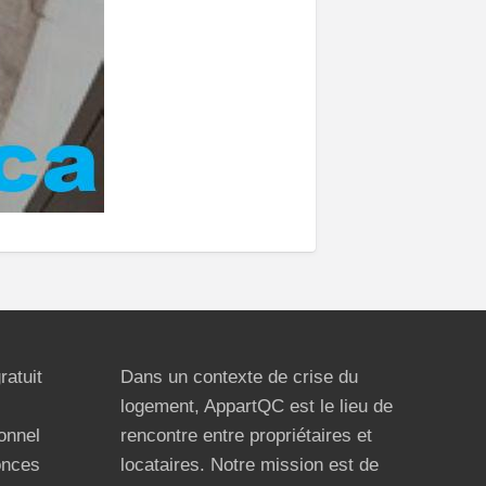
ratuit
Dans un contexte de crise du
logement, AppartQC est le lieu de
ionnel
rencontre entre propriétaires et
onces
locataires. Notre mission est de