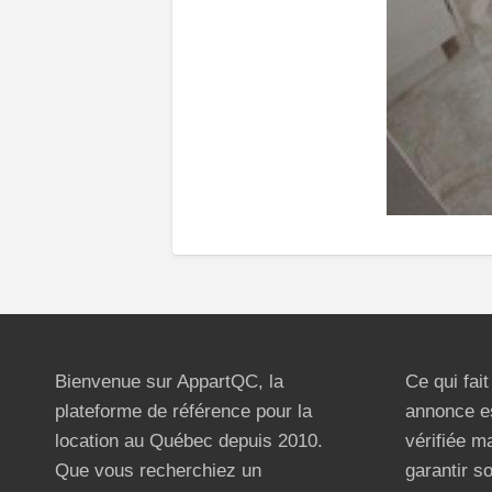
Bienvenue sur AppartQC, la
Ce qui fai
plateforme de référence pour la
annonce e
location au Québec depuis 2010.
vérifiée m
Que vous recherchiez un
garantir s