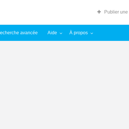
Publier une
echerche avancée
Aide
À propos