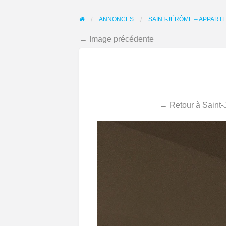
ANNONCES
SAINT-JÉRÔME – APPART
← Image précédente
← Retour à Saint-J