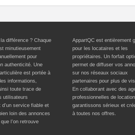
t la différence ? Chaque
AppartQC est entièrement g
st minutieusement
pour les locataires et les
anuellement pour
propriétaires. Un forfait opt
on authenticité. Une
permet de diffuser vos ann
articulière est portée à
sur nos réseaux sociaux
 des informations,
partenaires pour plus de visi
ainsi toute trace de
En collaborant avec des ag
 utilisateurs
professionnelles de locatio
 d’un service fiable et
garantissons sérieux et créd
bien loin des annonces
à toutes nos offres.
que l’on retrouve