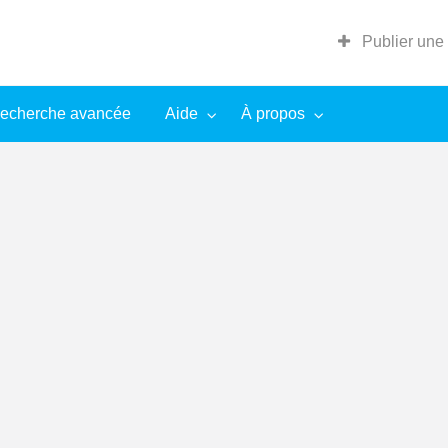
Publier une
echerche avancée
Aide
À propos