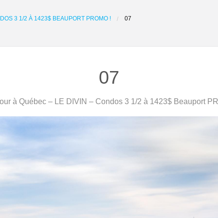
DOS 3 1/2 À 1423$ BEAUPORT PROMO !
07
07
our à Québec – LE DIVIN – Condos 3 1/2 à 1423$ Beauport P