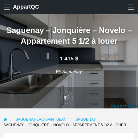
AppartQC
Saguenay – Jonquière – Novelo –
Appartement 5 1/2 à louer
1 415 $
Saguenay
Signaler
un
problème
SAGUENAY-LAC-SAINT-JEAN
SAGUENAY
SAGUENAY – JONQUIÈRE – NOVELO – APPARTEMENT 5 1/2 À LOUER