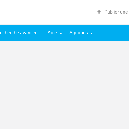
Publier une
echerche avancée
Aide
À propos