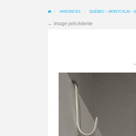
ANNONCES
QUÉBEC – MONTCALM – S
← Image précédente
←