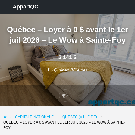
AppartQC
Québec – Loyer à 0 $ avant le 1er
juil 2026 – Le Wow à Sainte-Foy
2 141 $
Québec (Ville de)
Signaler
un
problème
CAPITALE-NATIONALE
QUÉBEC (VILLE DE)
QUÉBEC – LOYER À 0 $ AVANT LE 1ER JUIL 2026 – LE WOW À SAINTE-
FOY