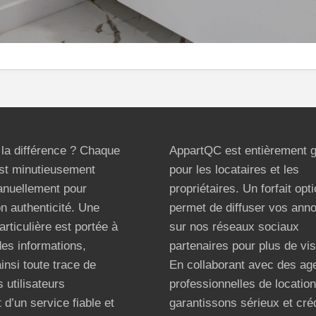
t la différence ? Chaque
AppartQC est entièrement g
st minutieusement
pour les locataires et les
anuellement pour
propriétaires. Un forfait opt
on authenticité. Une
permet de diffuser vos ann
articulière est portée à
sur nos réseaux sociaux
 des informations,
partenaires pour plus de visi
ainsi toute trace de
En collaborant avec des ag
 utilisateurs
professionnelles de locatio
 d’un service fiable et
garantissons sérieux et créd