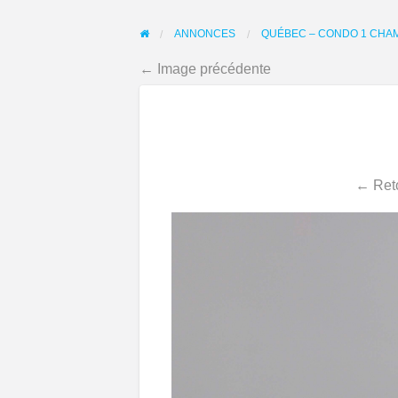
ANNONCES
QUÉBEC – CONDO 1 CHAMB
← Image précédente
← Reto