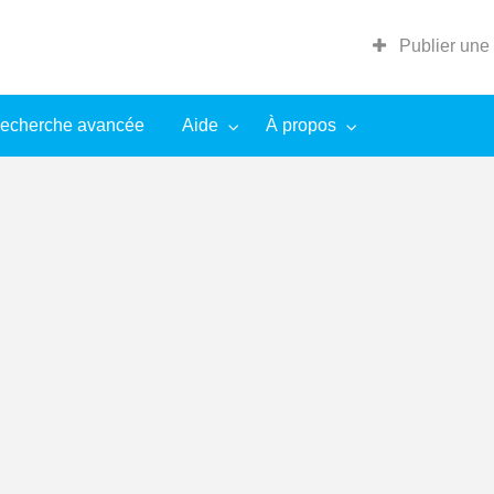
Publier une
echerche avancée
Aide
À propos