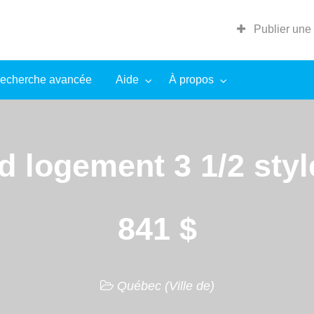
Publier une
echerche avancée
Aide
À propos
 logement 3 1/2 styl
841 $
Québec (Ville de)