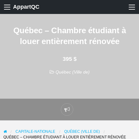
AppartQC
Québec – Chambre étudiant à
louer entièrement rénovée
395 $
Québec (Ville de)
Signaler
un
problème
CAPITALE-NATIONALE
QUÉBEC (VILLE DE)
QUÉBEC – CHAMBRE ÉTUDIANT À LOUER ENTIÈREMENT RÉNOVÉE