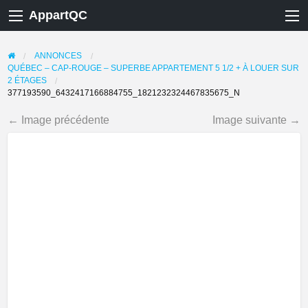
AppartQC
ANNONCES
QUÉBEC – CAP-ROUGE – SUPERBE APPARTEMENT 5 1/2 + À LOUER SUR
2 ÉTAGES
377193590_6432417166884755_1821232324467835675_N
← Image précédente
Image suivante →