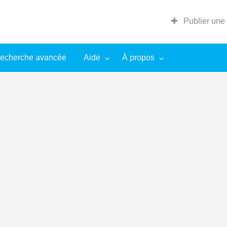
Publier une
echerche avancée
Aide
À propos