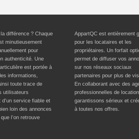
t la différence ? Chaque
AppartQC est entièrement g
st minutieusement
pour les locataires et les
anuellement pour
propriétaires. Un forfait opt
on authenticité. Une
permet de diffuser vos ann
articulière est portée à
sur nos réseaux sociaux
 des informations,
partenaires pour plus de visi
ainsi toute trace de
En collaborant avec des ag
 utilisateurs
professionnelles de locatio
 d’un service fiable et
garantissons sérieux et créd
bien loin des annonces
à toutes nos offres.
que l’on retrouve