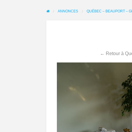
ANNONCES
QUÉBEC – BEAUPORT – G
← Retour à Qué