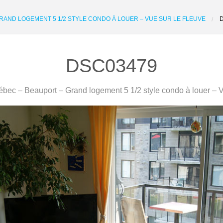
RAND LOGEMENT 5 1/2 STYLE CONDO À LOUER – VUE SUR LE FLEUVE
DSC03479
bec – Beauport – Grand logement 5 1/2 style condo à louer – Vu