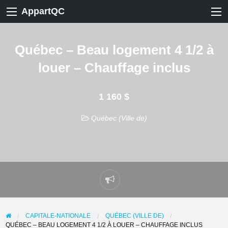
AppartQC
Québec – Beau logement 4 1/2 à
louer – Chauffage inclus
1 160 $
Québec (Ville de)
Signaler
un
problème
CAPITALE-NATIONALE
QUÉBEC (VILLE DE)
QUÉBEC – BEAU LOGEMENT 4 1/2 À LOUER – CHAUFFAGE INCLUS