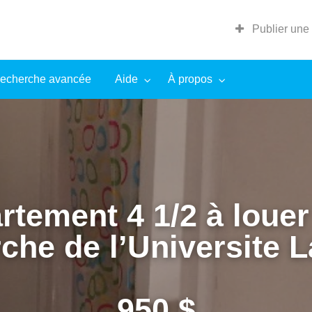
Publier une
echerche avancée
Aide
À propos
tement 4 1/2 à louer
che de l’Universite L
950 $