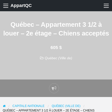
AppartQC
Québec – Appartement 3 1/2 à
louer – 2e étage – Chiens acceptés
605 $
Québec (Ville de)
Signaler
un
problème
CAPITALE-NATIONALE
QUÉBEC (VILLE DE)
QUÉBEC – APPARTEMENT 3 1/2 À LOUER – 2E ÉTAGE – CHIENS