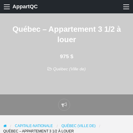
AppartQC
Québec – Appartement 3 1/2 à
louer
975 $
Québec (Ville de)
Signaler
un
problème
CAPITALE-NATIONALE
QUÉBEC (VILLE DE)
QUÉBEC – APPARTEMENT 3 1/2 À LOUER