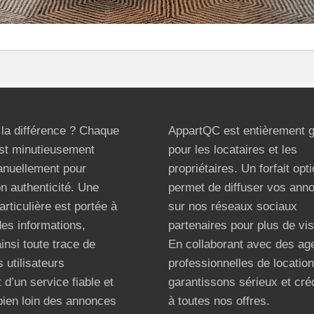
t la différence ? Chaque
AppartQC est entièrement g
st minutieusement
pour les locataires et les
anuellement pour
propriétaires. Un forfait opt
on authenticité. Une
permet de diffuser vos ann
articulière est portée à
sur nos réseaux sociaux
 des informations,
partenaires pour plus de visi
ainsi toute trace de
En collaborant avec des ag
 utilisateurs
professionnelles de locatio
 d’un service fiable et
garantissons sérieux et créd
bien loin des annonces
à toutes nos offres.