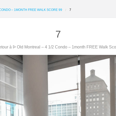
2 CONDO – 1MONTH FREE WALK SCORE 99
7
7
tour à ᐅ Old Montreal – 4 1/2 Condo – 1month FREE Walk Sco