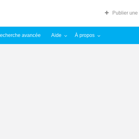
Publier une
echerche avancée
Aide
À propos