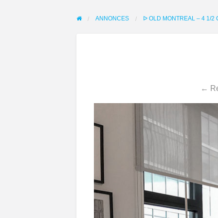
ANNONCES
ᐅ OLD MONTREAL – 4 1/
← Re