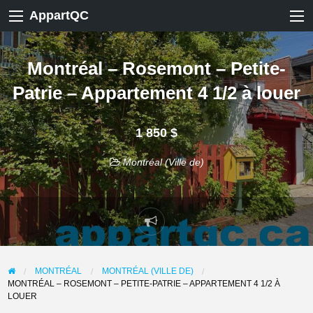
AppartQC
Montréal – Rosemont – Petite-
Patrie – Appartement 4 1/2 à louer
1 850 $
Montréal (Ville de)
Signaler
un
problème
MONTRÉAL
MONTRÉAL (VILLE DE)
MONTRÉAL – ROSEMONT – PETITE-PATRIE – APPARTEMENT 4 1/2 À
LOUER