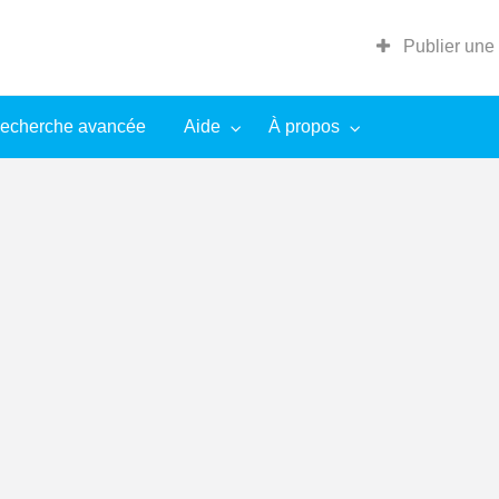
Publier une
echerche avancée
Aide
À propos