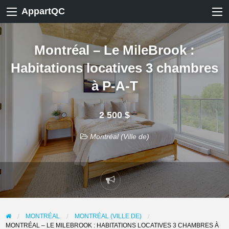
AppartQC
Montréal – Le MileBrook :
Habitations locatives 3 chambres
à P-A-T
2 500 $
Montréal (Ville de)
Signaler
un
problème
MONTRÉAL
MONTRÉAL (VILLE DE)
MONTRÉAL – LE MILEBROOK : HABITATIONS LOCATIVES 3 CHAMBRES À