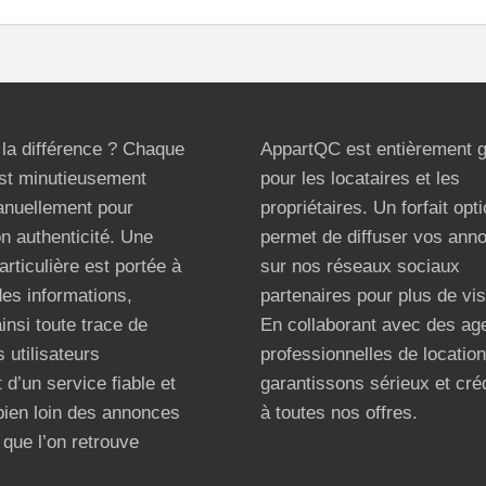
t la différence ? Chaque
AppartQC est entièrement g
st minutieusement
pour les locataires et les
anuellement pour
propriétaires. Un forfait opt
on authenticité. Une
permet de diffuser vos ann
articulière est portée à
sur nos réseaux sociaux
 des informations,
partenaires pour plus de visi
ainsi toute trace de
En collaborant avec des ag
 utilisateurs
professionnelles de locatio
 d’un service fiable et
garantissons sérieux et créd
bien loin des annonces
à toutes nos offres.
que l’on retrouve