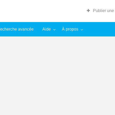
Publier une
echerche avancée
Aide
À propos