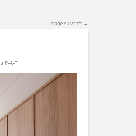
Image suivante →
 à P-A-T