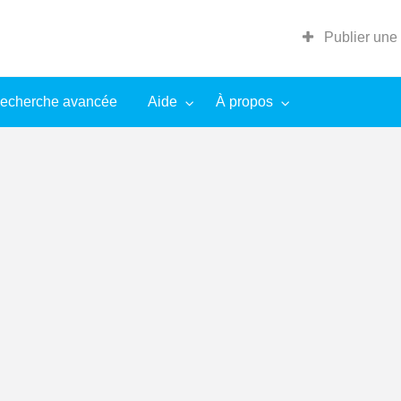
Publier une
echerche avancée
Aide
À propos