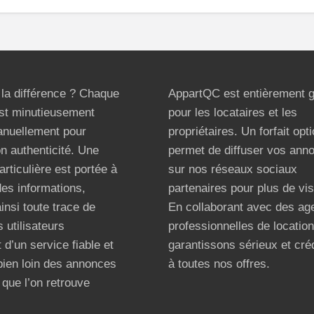
t la différence ? Chaque
AppartQC est entièrement g
st minutieusement
pour les locataires et les
anuellement pour
propriétaires. Un forfait opt
on authenticité. Une
permet de diffuser vos ann
articulière est portée à
sur nos réseaux sociaux
 des informations,
partenaires pour plus de visi
ainsi toute trace de
En collaborant avec des ag
 utilisateurs
professionnelles de locatio
 d’un service fiable et
garantissons sérieux et créd
bien loin des annonces
à toutes nos offres.
que l’on retrouve