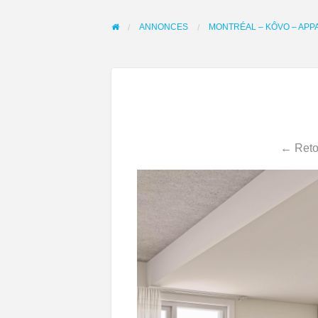
ANNONCES
MONTRÉAL – KÔVO – AP
← Retou