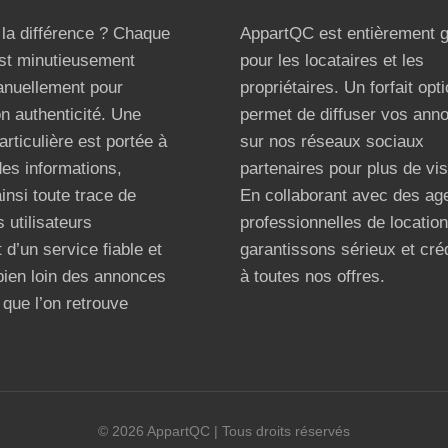
t la différence ? Chaque
AppartQC est entièrement g
st minutieusement
pour les locataires et les
anuellement pour
propriétaires. Un forfait opt
on authenticité. Une
permet de diffuser vos ann
articulière est portée à
sur nos réseaux sociaux
 des informations,
partenaires pour plus de visi
ainsi toute trace de
En collaborant avec des ag
 utilisateurs
professionnelles de locatio
 d’un service fiable et
garantissons sérieux et créd
bien loin des annonces
à toutes nos offres.
que l’on retrouve
©
2026
AppartQC
| Tous droits réservés