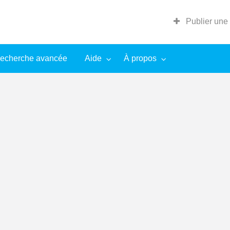
Publier une
echerche avancée
Aide
À propos