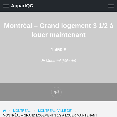
AppartQC
Montréal – Grand logement 3 1/2 à
louer maintenant
1 450 $
Montréal (Ville de)
Signaler
un
problème
MONTRÉAL
MONTRÉAL (VILLE DE)
MONTRÉAL – GRAND LOGEMENT 3 1/2 À LOUER MAINTENANT