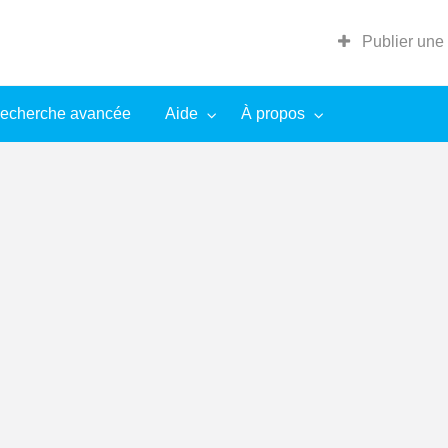
Publier une
echerche avancée
Aide
À propos