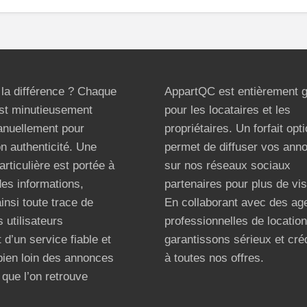
t la différence ? Chaque
AppartQC est entièrement g
st minutieusement
pour les locataires et les
anuellement pour
propriétaires. Un forfait opt
on authenticité. Une
permet de diffuser vos ann
articulière est portée à
sur nos réseaux sociaux
 des informations,
partenaires pour plus de visi
ainsi toute trace de
En collaborant avec des ag
 utilisateurs
professionnelles de locatio
 d’un service fiable et
garantissons sérieux et créd
bien loin des annonces
à toutes nos offres.
que l’on retrouve