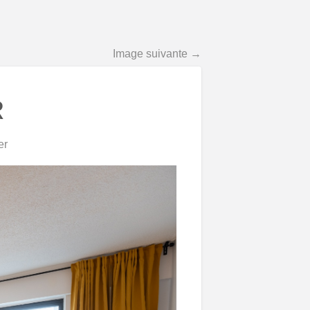
Image suivante →
R
er