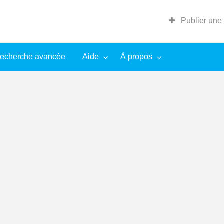
Publier une
echerche avancée
Aide
À propos