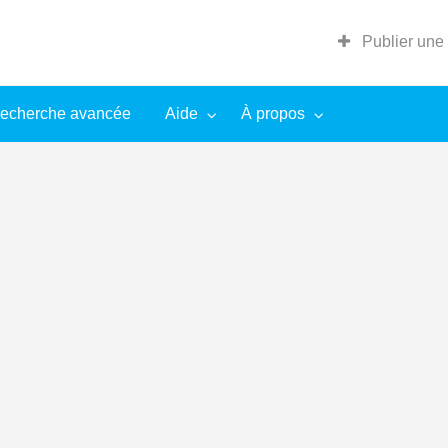
Publier une
echerche avancée
Aide
À propos