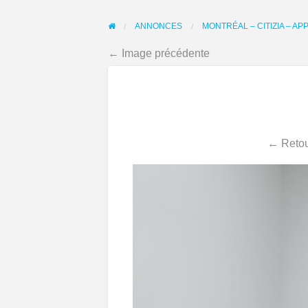
ANNONCES
MONTRÉAL – CITIZIA – 
← Image précédente
← Retou