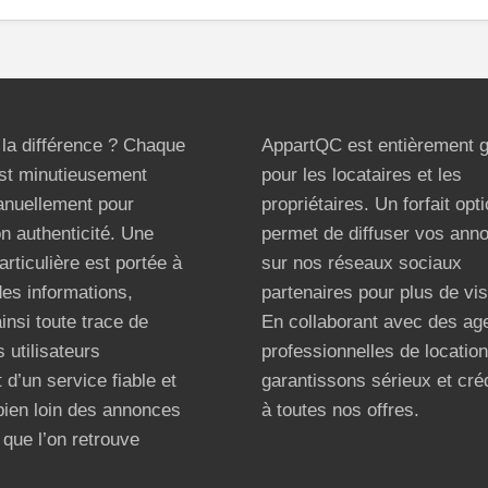
t la différence ? Chaque
AppartQC est entièrement g
st minutieusement
pour les locataires et les
anuellement pour
propriétaires. Un forfait opt
on authenticité. Une
permet de diffuser vos ann
articulière est portée à
sur nos réseaux sociaux
 des informations,
partenaires pour plus de visi
ainsi toute trace de
En collaborant avec des ag
 utilisateurs
professionnelles de locatio
 d’un service fiable et
garantissons sérieux et créd
bien loin des annonces
à toutes nos offres.
que l’on retrouve