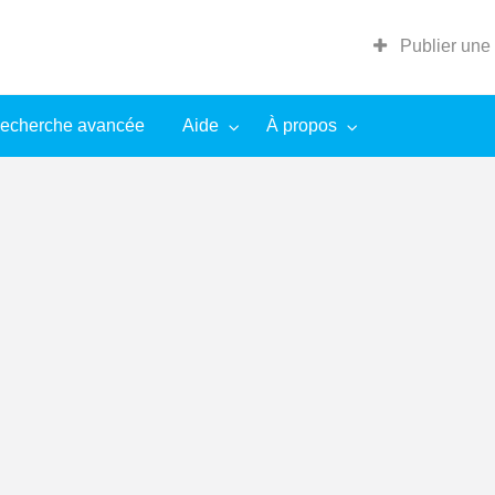
Publier une
echerche avancée
Aide
À propos