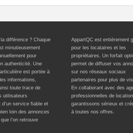
t la différence ? Chaque
AppartQC est entièrement g
st minutieusement
pour les locataires et les
anuellement pour
propriétaires. Un forfait opt
on authenticité. Une
permet de diffuser vos ann
articulière est portée à
sur nos réseaux sociaux
 des informations,
partenaires pour plus de visi
ainsi toute trace de
En collaborant avec des ag
 utilisateurs
professionnelles de locatio
 d’un service fiable et
garantissons sérieux et créd
bien loin des annonces
à toutes nos offres.
que l’on retrouve