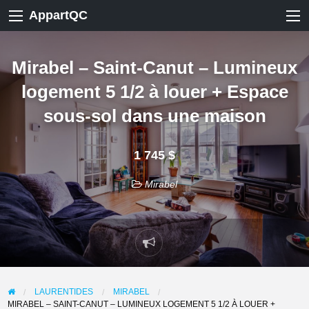
AppartQC
Mirabel – Saint-Canut – Lumineux
logement 5 1/2 à louer + Espace
sous-sol dans une maison
1 745 $
Mirabel
Signaler
un
problème
LAURENTIDES
MIRABEL
MIRABEL – SAINT-CANUT – LUMINEUX LOGEMENT 5 1/2 À LOUER +