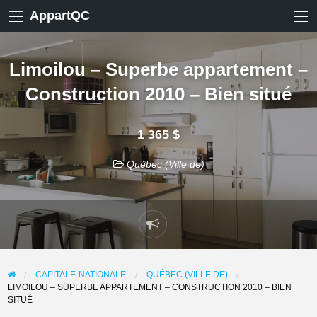
AppartQC
Limoilou – Superbe appartement –
Construction 2010 – Bien situé
1 365 $
Québec (Ville de)
Signaler
un
problème
CAPITALE-NATIONALE
QUÉBEC (VILLE DE)
LIMOILOU – SUPERBE APPARTEMENT – CONSTRUCTION 2010 – BIEN
SITUÉ