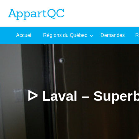
AppartQC
L'incontournable plateforme d'appartements à louer
Recherche
À
Accueil
Régions du Québec
Demandes
R
mandes
Aide
avancée
propos
ᐅ Laval – Superb