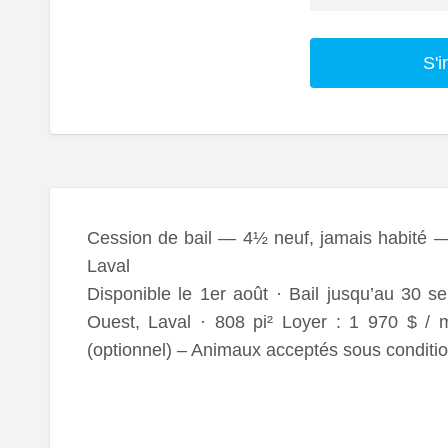
S'i
Cession de bail — 4½ neuf, jamais habité — 
Laval
Disponible le 1er août · Bail jusqu’au 30 
Ouest, Laval · 808 pi² Loyer : 1 970 $ / m
(optionnel) – Animaux acceptés sous conditi