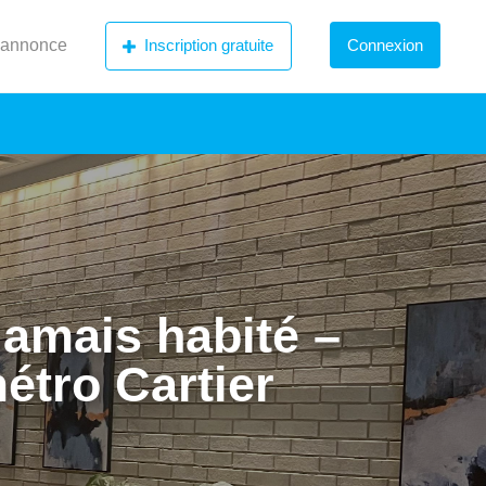
 annonce
Inscription gratuite
Connexion
Jamais habité –
métro Cartier