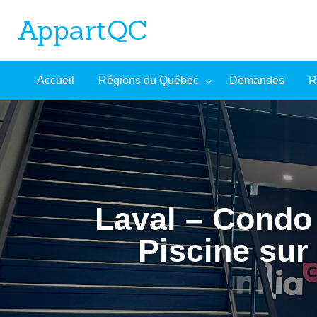
AppartQC
L'incontournable plateforme d'appartements à louer
Recherche
À
Accueil
Régions du Québec
Demandes
R
mandes
Aide
avancée
propos
Laval – Condo 
Piscine sur 