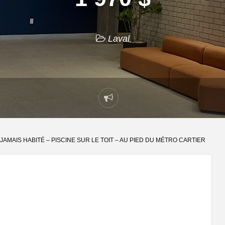
Laval
Signaler
un
problème
 JAMAIS HABITÉ – PISCINE SUR LE TOIT – AU PIED DU MÉTRO CARTIER