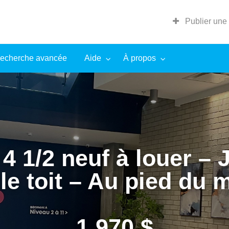
Publier une
echerche avancée
Aide
À propos
4 1/2 neuf à louer – 
le toit – Au pied du 
1 970 $