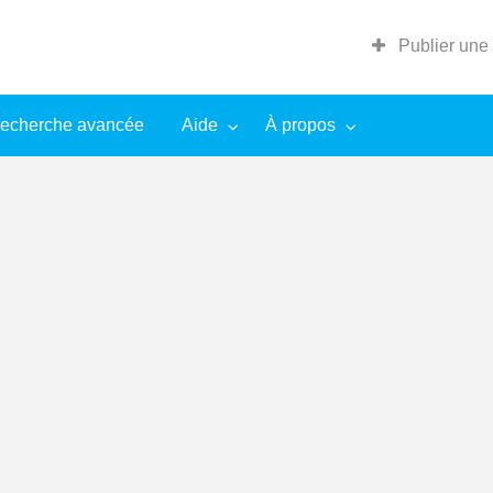
Publier une
echerche avancée
Aide
À propos