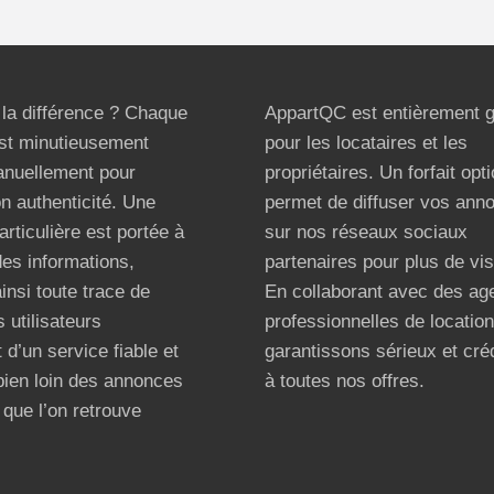
t la différence ? Chaque
AppartQC est entièrement g
st minutieusement
pour les locataires et les
anuellement pour
propriétaires. Un forfait opt
on authenticité. Une
permet de diffuser vos ann
articulière est portée à
sur nos réseaux sociaux
 des informations,
partenaires pour plus de visi
ainsi toute trace de
En collaborant avec des ag
 utilisateurs
professionnelles de locatio
 d’un service fiable et
garantissons sérieux et créd
bien loin des annonces
à toutes nos offres.
que l’on retrouve