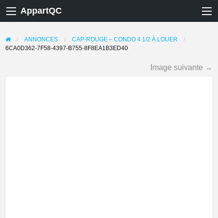
AppartQC
ANNONCES
CAP-ROUGE – CONDO 4 1/2 À LOUER
6CA0D362-7F58-4397-B755-8F8EA1B3ED40
Image suivante →