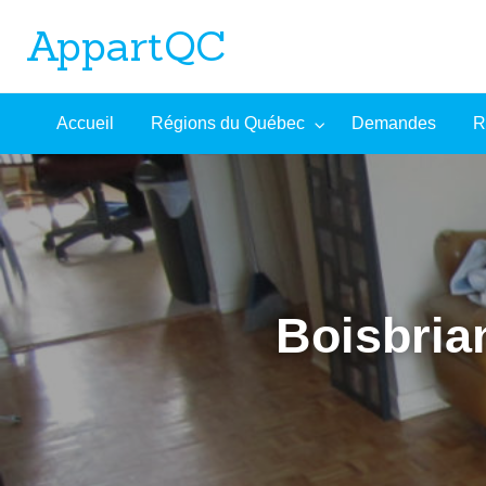
AppartQC
L'incontournable plateforme d'appartements à louer
Recherche
À
Accueil
Régions du Québec
Demandes
R
mandes
Aide
avancée
propos
Boisbria