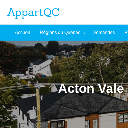
AppartQC
L'incontournable plateforme d'appartements à louer
Recherche
À
Accueil
Régions du Québec
Demandes
R
mandes
Aide
avancée
propos
Acton Vale 