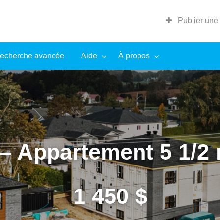
Publier une
echerche avancée
Aide
À propos
– Appartement 5 1/2 
1 450 $