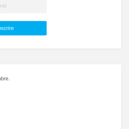
nscrire
bre.