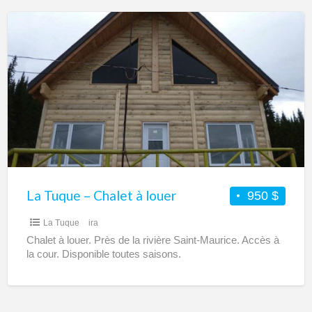
La
Tuque
–
Chalet
à
louer
La Tuque – Chalet à louer
950 $
La Tuque
ira
Chalet à louer. Près de la rivière Saint-Maurice. Accès à
la cour. Disponible toutes saisons.