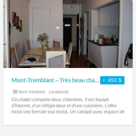
Mont-
Tremblant
–
Très
beau
chalet
à
louer
–
2
Mont-Tremblant – Très beau chalet à louer – 2 grandes chambres – WIFI – Meublé – Électro
450 $
grandes
Mont-Tremblant
LocationsSL
chambres
Ce chalet comporte deux chambres. Il est équipé
–
d’Internet, d’un réfrigérateur et d’une cuisinière. L’offre
WIFI
inclut une formule tout inclus. Un canapé avec espace de
[…]
–
Meublé
–