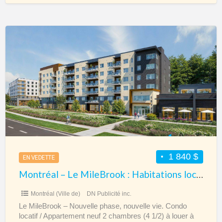
Montréal
–
Le
MileBrook
:
Habitations
locatives
2
chambres
à
1 840 $
EN VEDETTE
P-
Montréal – Le MileBrook : Habitations locatives 2 chambres à P-A-T
A-
T
Montréal (Ville de)
DN Publicité inc.
Le MileBrook – Nouvelle phase, nouvelle vie. Condo
locatif / Appartement neuf 2 chambres (4 1/2) à louer à