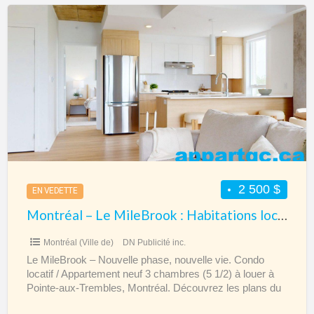
Montréal
–
Le
MileBrook
:
Habitations
locatives
3
chambres
à
2 500 $
EN VEDETTE
P-
Montréal – Le MileBrook : Habitations locatives 3 chambres à P-A-T
A-
T
Montréal (Ville de)
DN Publicité inc.
Le MileBrook – Nouvelle phase, nouvelle vie. Condo
locatif / Appartement neuf 3 chambres (5 1/2) à louer à
Pointe-aux-Trembles, Montréal. Découvrez les plans du
[…]