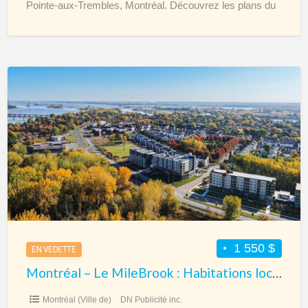
Pointe-aux-Trembles, Montréal. Découvrez les plans du
[…]
Montréal
–
Le
MileBrook
:
Habitations
locatives
1
chambre
à
1 550 $
EN VEDETTE
P-
Montréal – Le MileBrook : Habitations locatives 1 chambre à P-A-T
A-
T
Montréal (Ville de)
DN Publicité inc.