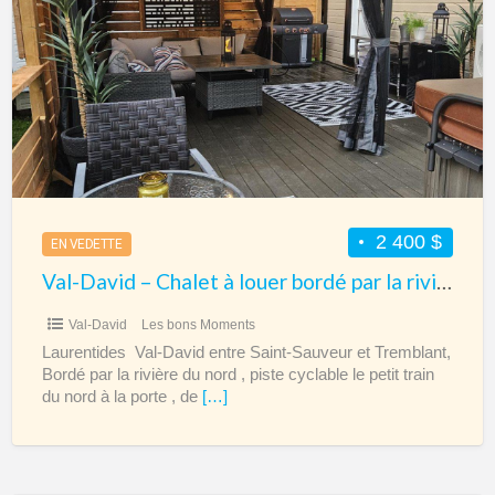
–
Chalet
à
louer
bordé
par
la
rivière
2 400 $
EN VEDETTE
du
Val-David – Chalet à louer bordé par la rivière du Nord
Nord
Val-David
Les bons Moments
Laurentides Val-David entre Saint-Sauveur et Tremblant,
Bordé par la rivière du nord , piste cyclable le petit train
du nord à la porte , de
[…]