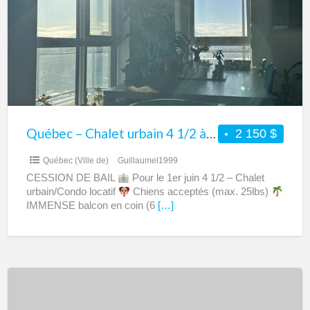
urbain
4
1/2
à
louer
Québec – Chalet urbain 4 1/2 à louer
2 150 $
Québec (Ville de)
Guillaumel1999
CESSION DE BAIL
Pour le 1er juin 4 1/2 – Chalet
urbain/Condo locatif
Chiens acceptés (max. 25lbs)
IMMENSE balcon en coin (6
[…]
Mont-
Tremblant