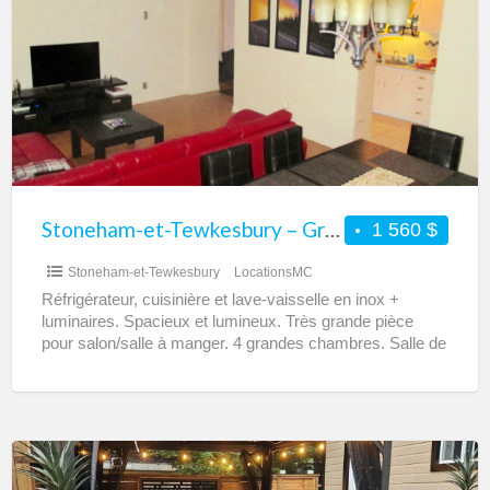
Tewkesbury
–
Grand
chalet
à
louer
–
4
Stoneham-et-Tewkesbury – Grand chalet à louer – 4 chambres
1 560 $
chambres
Stoneham-et-Tewkesbury
LocationsMC
Réfrigérateur, cuisinière et lave-vaisselle en inox +
luminaires. Spacieux et lumineux. Très grande pièce
pour salon/salle à manger. 4 grandes chambres. Salle de
bain. Terrasse.
[…]
Val-
David