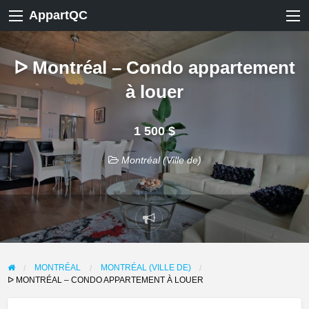
AppartQC
ᐅ Montréal – Condo appartement
à louer
1 500 $
Montréal (Ville de)
Signaler
un
problème
MONTRÉAL
MONTRÉAL (VILLE DE)
ᐅ MONTRÉAL – CONDO APPARTEMENT À LOUER