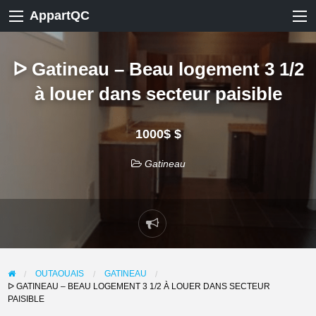
AppartQC
ᐅ Gatineau – Beau logement 3 1/2
à louer dans secteur paisible
1000$ $
Gatineau
Signaler
un
problème
OUTAOUAIS
GATINEAU
ᐅ GATINEAU – BEAU LOGEMENT 3 1/2 À LOUER DANS SECTEUR
PAISIBLE