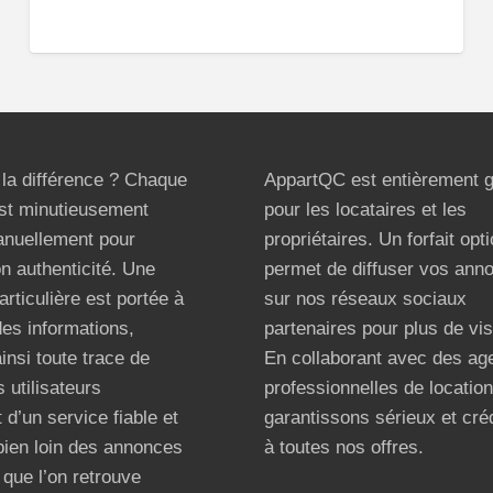
t la différence ? Chaque
AppartQC est entièrement g
st minutieusement
pour les locataires et les
anuellement pour
propriétaires. Un forfait opt
on authenticité. Une
permet de diffuser vos ann
articulière est portée à
sur nos réseaux sociaux
 des informations,
partenaires pour plus de visi
ainsi toute trace de
En collaborant avec des ag
 utilisateurs
professionnelles de locatio
 d’un service fiable et
garantissons sérieux et créd
bien loin des annonces
à toutes nos offres.
que l’on retrouve