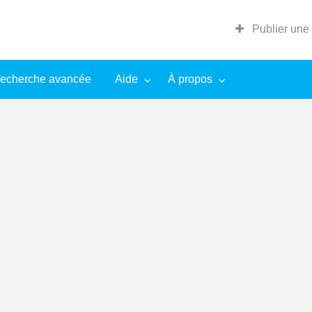
Publier une
echerche avancée
Aide
À propos