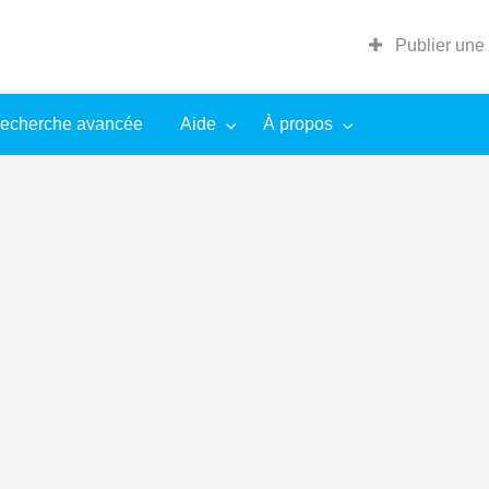
Publier une
echerche avancée
Aide
À propos