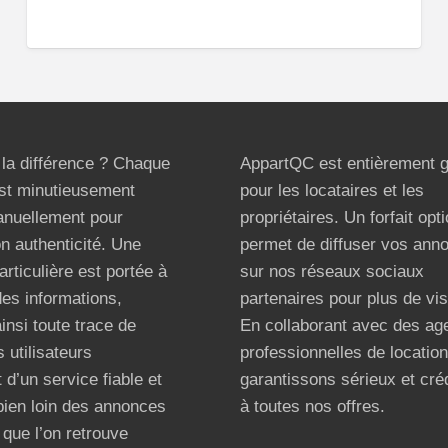
t la différence ? Chaque
AppartQC est entièrement g
st minutieusement
pour les locataires et les
anuellement pour
propriétaires. Un forfait opt
on authenticité. Une
permet de diffuser vos ann
articulière est portée à
sur nos réseaux sociaux
 des informations,
partenaires pour plus de visi
ainsi toute trace de
En collaborant avec des ag
 utilisateurs
professionnelles de locatio
 d’un service fiable et
garantissons sérieux et créd
bien loin des annonces
à toutes nos offres.
que l’on retrouve