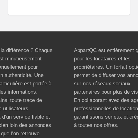
t la différence ? Chaque
AppartQC est entièrement g
st minutieusement
pour les locataires et les
anuellement pour
propriétaires. Un forfait opt
on authenticité. Une
permet de diffuser vos ann
articulière est portée à
sur nos réseaux sociaux
 des informations,
partenaires pour plus de visi
ainsi toute trace de
En collaborant avec des ag
 utilisateurs
professionnelles de locatio
 d’un service fiable et
garantissons sérieux et créd
bien loin des annonces
à toutes nos offres.
que l’on retrouve