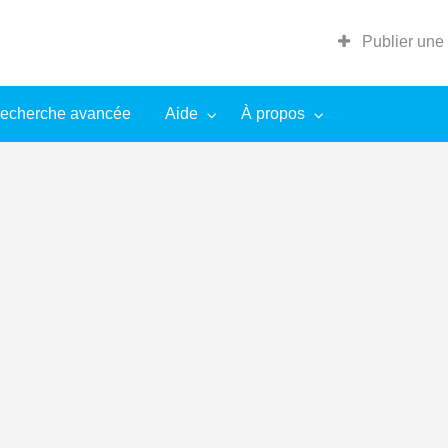
Publier une
echerche avancée
Aide
À propos