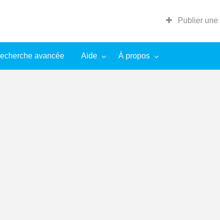
Publier une
echerche avancée
Aide
À propos