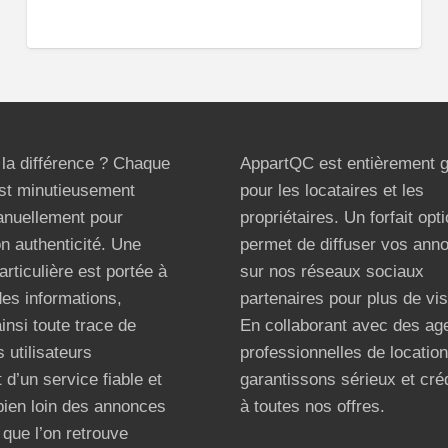
t la différence ? Chaque
AppartQC est entièrement g
st minutieusement
pour les locataires et les
anuellement pour
propriétaires. Un forfait opt
on authenticité. Une
permet de diffuser vos ann
articulière est portée à
sur nos réseaux sociaux
 des informations,
partenaires pour plus de visi
ainsi toute trace de
En collaborant avec des ag
 utilisateurs
professionnelles de locatio
 d’un service fiable et
garantissons sérieux et créd
bien loin des annonces
à toutes nos offres.
que l’on retrouve