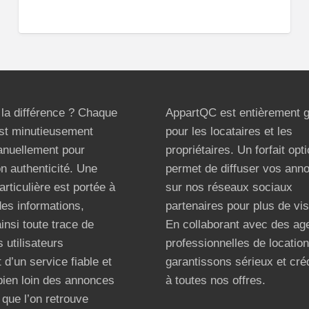
t la différence ? Chaque
AppartQC est entièrement g
st minutieusement
pour les locataires et les
anuellement pour
propriétaires. Un forfait opt
on authenticité. Une
permet de diffuser vos ann
articulière est portée à
sur nos réseaux sociaux
 des informations,
partenaires pour plus de visi
ainsi toute trace de
En collaborant avec des ag
 utilisateurs
professionnelles de locatio
 d’un service fiable et
garantissons sérieux et créd
bien loin des annonces
à toutes nos offres.
que l’on retrouve