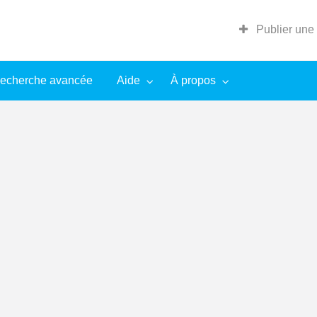
Publier une
echerche avancée
Aide
À propos