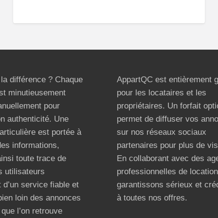
t la différence ? Chaque
AppartQC est entièrement g
st minutieusement
pour les locataires et les
anuellement pour
propriétaires. Un forfait opt
on authenticité. Une
permet de diffuser vos ann
articulière est portée à
sur nos réseaux sociaux
 des informations,
partenaires pour plus de visi
ainsi toute trace de
En collaborant avec des ag
 utilisateurs
professionnelles de locatio
 d’un service fiable et
garantissons sérieux et créd
bien loin des annonces
à toutes nos offres.
que l’on retrouve