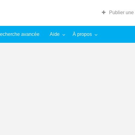
Publier une
echerche avancée
Aide
À propos