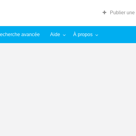
Publier une
echerche avancée
Aide
À propos