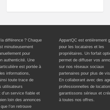
t la différence ? Chaque
AppartQC est entièrement g
st minutieusement
pour les locataires et les
anuellement pour
propriétaires. Un forfait opt
on authenticité. Une
permet de diffuser vos ann
articulière est portée à
sur nos réseaux sociaux
 des informations,
partenaires pour plus de visi
ainsi toute trace de
En collaborant avec des ag
 utilisateurs
professionnelles de locatio
 d’un service fiable et
garantissons sérieux et créd
bien loin des annonces
à toutes nos offres.
que l’on retrouve